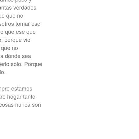
antas verdades
do que no
sotros tomar ese
 de que ese que
o, porque vio
 que no
rla donde sea
erlo solo. Porque
lo.
empre estamos
ro hogar tanto
 cosas nunca son