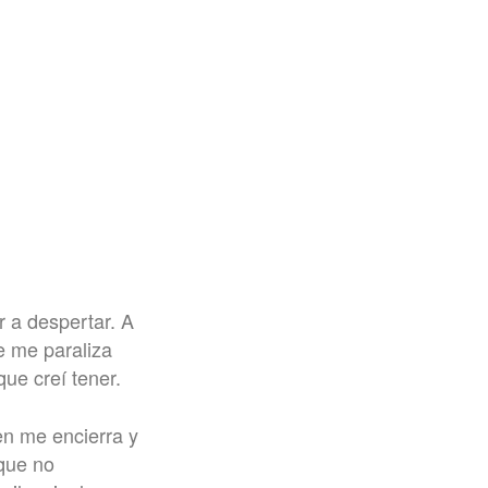
 a despertar. A
ue me paraliza
ue creí tener.
en me encierra y
que no