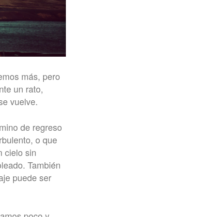
vemos más, pero
te un rato,
se vuelve.
amino de regreso
urbulento, o que
 cielo sin
soleado. También
iaje puede ser
rdamos poco y