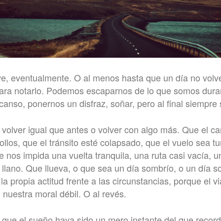
ve, eventualmente. O al menos hasta que un día no vol
para notarlo. Podemos escaparnos de lo que somos duran
anso, ponernos un disfraz, soñar, pero al final siempre 
 volver igual que antes o volver con algo más. Que el c
ollos, que el tránsito esté colapsado, que el vuelo sea t
nos impida una vuelta tranquila, una ruta casi vacía, un
o llano. Que llueva, o que sea un día sombrío, o un día 
la propia actitud frente a las circunstancias, porque el v
nuestra moral débil. O al revés.
 que el sueño haya sido un mero instante del que reco