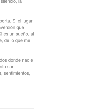
ilencio, la
orta. Si el lugar
nversión que
i es un sueño, al
e, de lo que me
ndos donde nadie
nto son
s, sentimientos,